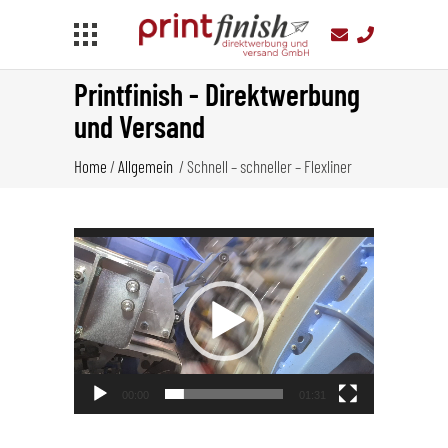
Printfinish - Direktwerbung
und Versand
Home
/
Allgemein
/
Schnell – schneller – Flexliner
Video-
Player
00:00
01:31